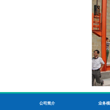
公司简介
业务模