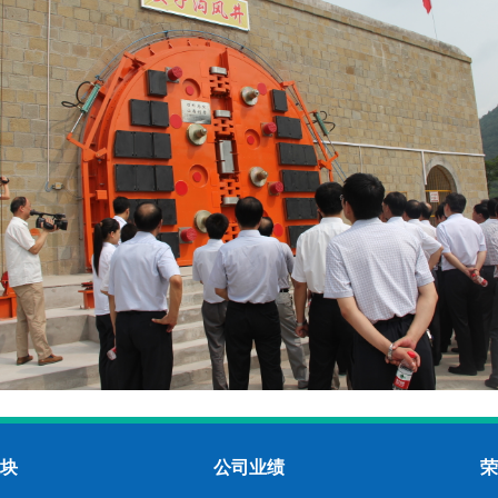
块
公司业绩
荣