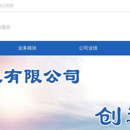
放心浏览
和服务
业务模块
公司业绩