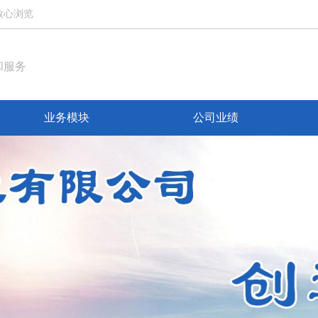
放心浏览
和服务
业务模块
公司业绩