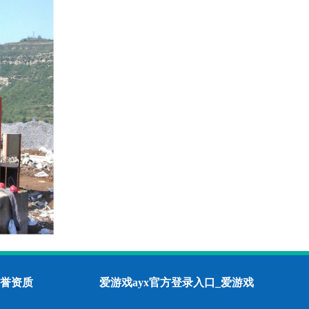
誉资质
爱游戏ayx官方登录入口_爱游戏
（中国）,